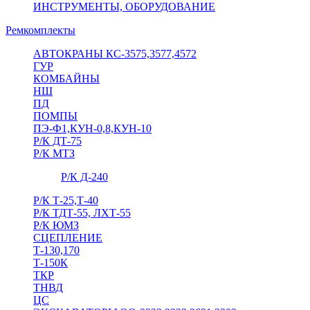
ИНСТРУМЕНТЫ, ОБОРУДОВАНИЕ
Ремкомплекты
АВТОКРАНЫ КС-3575,3577,4572
ГУР
КОМБАЙНЫ
НШ
ПД
ПОМПЫ
ПЭ-Ф1,КУН-0,8,КУН-10
Р/К ДТ-75
Р/К МТЗ
Р/К Д-240
Р/К Т-25,Т-40
Р/К ТДТ-55, ЛХТ-55
Р/К ЮМЗ
СЦЕПЛЕНИЕ
Т-130,170
Т-150К
ТКР
ТНВД
ЦС