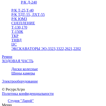
Р/К Д-240
Р/К Т-25,Т-40
Р/К ТДТ-55, ЛХТ-55
Р/К ЮМЗ
СЦЕПЛЕНИЕ
Т-130,170
Т-150К
ТКР
ТНВД
ЦС
ЭКСКАВАТОРЫ ЭО-3323,3322,2621,2202
Ремни
ХОДОВАЯ ЧАСТЬ
Диски колесные
Шины,камеры
Электрооборудование
© РесурсАгро
Политика конфиденциальности
Студия "Ларой"
Меню