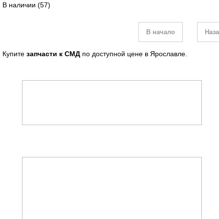
В наличии
(57)
В начало
Наз
Купите
запчасти к СМД
по доступной цене в Ярославле.
ГИДРАВЛИКА
Гидрораспределители
РВД(S/L)
ДВИГАТЕЛЬ
А-41,01
Запчасти к ПД
Коленвалы и вкладыши