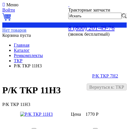
Меню
Войти
Тракторные запчасти
0
8 (800) 201-49-76
Нет товаров
(звонок бесплатный)
Корзина пуста
Главная
Каталог
Ремкомплекты
ТКР
Р/К ТКР 11Н3
Р/К ТКР 7Н2
Вернуться к: ТКР
Р/К ТКР 11Н3
Р/К ТКР 11Н3
Цена
1770 Р