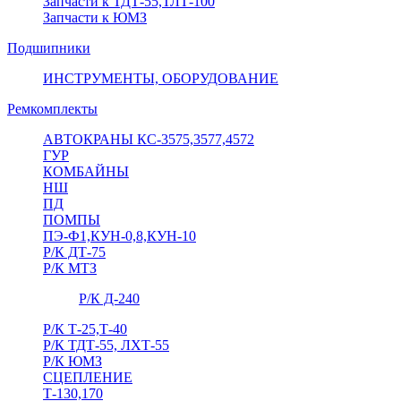
Запчасти к ТДТ-55,ТЛТ-100
Запчасти к ЮМЗ
Подшипники
ИНСТРУМЕНТЫ, ОБОРУДОВАНИЕ
Ремкомплекты
АВТОКРАНЫ КС-3575,3577,4572
ГУР
КОМБАЙНЫ
НШ
ПД
ПОМПЫ
ПЭ-Ф1,КУН-0,8,КУН-10
Р/К ДТ-75
Р/К МТЗ
Р/К Д-240
Р/К Т-25,Т-40
Р/К ТДТ-55, ЛХТ-55
Р/К ЮМЗ
СЦЕПЛЕНИЕ
Т-130,170