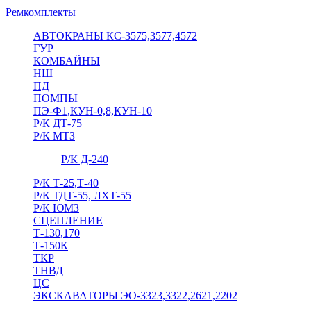
Ремкомплекты
АВТОКРАНЫ КС-3575,3577,4572
ГУР
КОМБАЙНЫ
НШ
ПД
ПОМПЫ
ПЭ-Ф1,КУН-0,8,КУН-10
Р/К ДТ-75
Р/К МТЗ
Р/К Д-240
Р/К Т-25,Т-40
Р/К ТДТ-55, ЛХТ-55
Р/К ЮМЗ
СЦЕПЛЕНИЕ
Т-130,170
Т-150К
ТКР
ТНВД
ЦС
ЭКСКАВАТОРЫ ЭО-3323,3322,2621,2202