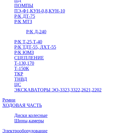
ПД
ПОМПЫ
ПЭ-Ф1,КУН-0,8,КУН-10
Р/К ДТ-75
Р/К МТЗ
Р/К Д-240
Р/К Т-25,Т-40
Р/К ТДТ-55, ЛХТ-55
Р/К ЮМЗ
СЦЕПЛЕНИЕ
Т-130,170
Т-150К
ТКР
ТНВД
ЦС
ЭКСКАВАТОРЫ ЭО-3323,3322,2621,2202
Ремни
ХОДОВАЯ ЧАСТЬ
Диски колесные
Шины,камеры
Электрооборудование